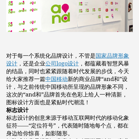
牌
“and
和”
品
牌
形
象
设
计
对于每一个系统化品牌设计，不管是
国家品牌形象
设计
，还是企业
公司logo设计
，都蕴藏着智慧风暴
的结晶，同时也紧紧跟随着时代发展的步伐，今天
给大家推荐一篇
中国移动
新的商业品牌“and和”设
计，与之前传统中国移动所呈现的品牌形象不同，
这次的“and和”品牌首先在色彩上给人一种清新，
图标设计方面也是紧贴时代潮流！
标志设计
标志设计的创意来源于移动互联网时代的移动化象
征符——“定位符号”，代表随时随地每个点，都在
身边给你惊喜，如影随形。