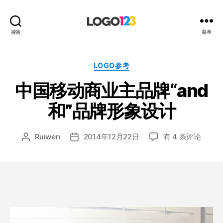
123
搜索
菜单
标
志
设
分
LOGO参考
计
类
中国移动商业主品牌“and
博
客
和”品牌形象设计
中
Ruiwen
2014年12月22日
有 4 条评论
文
发
国
章
布
移
作
日
动
者
期
商
业
主
品