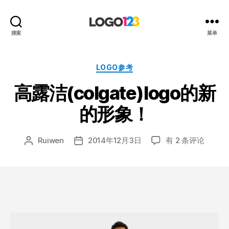
123
搜索
菜单
标
志
设
分
LOGO参考
计
类
高露洁(colgate)logo的新
博
客
的形象！
高
Ruiwen
2014年12月3日
有 2 条评论
文
发
露
章
布
洁
作
日
(colgate)logo
者
期
的
新
的
形