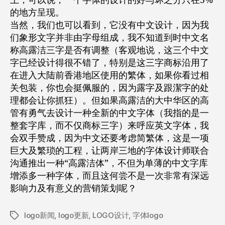
上，可以说，一个字体的设计的好与坏之分只在5%
的地方呈现。
当然，我们也可以看到，它没有中文设计，因为我
们象形文字并非由字母组成，我不知道到时中文名
称高露洁三字是否有调整（客观地说，这三个中文
字已经设计得很不错了，特别是这三字商标沿用了
在进入大陆前香港地区使用的繁体，如果你看过相
关包装，你也会挺佩服的，因为露字及跟潔字的处
理都会让你抓狂）。但如果高露洁的大中华区的高
管有勇气去设计一种全新的中文字体（我指的是一
整套字库，而不仅商标三字）来呼应英文字体，我
会双手赞成，因为中文还要考虑简繁体，这是一项
巨大及繁琐的工程，让两岸三地的字体设计师联合
沟通推出一种“高露洁体”，不但为单薄的中文字库
增添多一种字体，而且这何尝不是一次非常有深远
影响力及有意义的营销策划呢？
logo新闻
,
logo更新
,
LOGO设计
,
字体logo
标