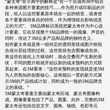
“蒙太奇”在字典中的解释是“在一个合成布局中组合
多种来源图片要素的技巧……作为照片或印刷品的片
段，给人以这些要素原本就在一起的错觉，或者使
各个要素保持各自的特性，作为增强组合影响或意
义的方式”。 3M品牌标识系统把蒙太奇作为中心设
计要素。它在呈现整个3M品牌统一的视像、声音的
同时，传达了3M众多产品和品牌的独特含义。
创作蒙太奇就是将一组特定的透明形状或图片框组
合或分层处理的过程。这些形状包含图像或色块。
将这些在彼此上方移动时，就会交叠而产生新的形
状，不同的图片框就开始以新的或未预料的方式联
系起来。在3M看来：“这些未预料的发现就是使3M
为人所熟知的创新核心。这将能以一贯的新方式展
示3M的产品线或计划，同时成为一致的3M品牌含
义的基础。”
3M蒙太奇要素主要由蒙太奇区域、蒙太奇图像构
成。图像要素包括了产品、图案。此外，完整的3M
蒙太奇还包括信息文字、圆角、轴线、色彩等元