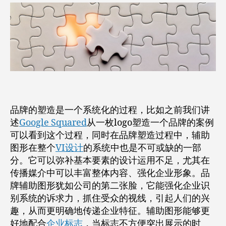
（图
案）
设
计
的
八
个
法
则
品牌的塑造是一个系统化的过程，比如之前我们讲
述
Google Squared
从一枚logo塑造一个品牌的案例
可以看到这个过程，同时在品牌塑造过程中，辅助
图形在整个
VI设计
的系统中也是不可或缺的一部
分。它可以弥补基本要素的设计运用不足，尤其在
传播媒介中可以丰富整体内容、强化企业形象。品
牌辅助图形犹如公司的第二张脸，它能强化企业识
别系统的诉求力，抓住受众的视线，引起人们的兴
趣，从而更明确地传递企业特征。辅助图形能够更
好地配合
企业标志
，当标志不方便突出展示的时