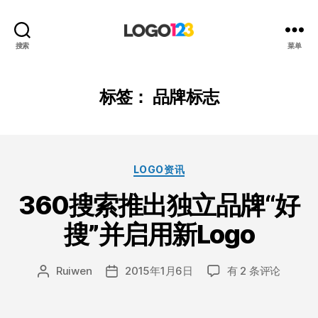
123
搜索
菜单
标
志
设
标签：
品牌标志
计
博
客
分
LOGO资讯
类
360搜索推出独立品牌“好
搜”并启用新Logo
360
Ruiwen
2015年1月6日
有 2 条评论
文
发
搜
章
布
索
作
日
推