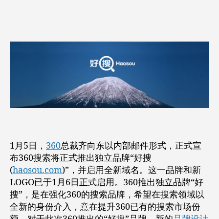
者
期
出
独
立
品
牌
“好
搜”
并
启
用
新
Logo
1月5日，
360
总裁齐向东以内部邮件形式，正式宣
布360搜索将正式推出独立品牌“好搜
(
haosou.com
)”，并启用全新域名。这一品牌和新
LOGO已于1月6日正式启用。360推出独立品牌“好
搜”，是在强化360的搜索品牌，希望在搜索领域以
全新的身份介入，意在提升360已有的搜索市场份