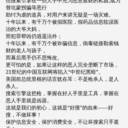
但搜索引擎在一些人手中沦为恶意敛财的私器,成为
替坑蒙拐骗等恶行
助纣为虐的道具，对用户来讲无疑是一场灾难。
十年以来，有千万个被假医院，假药品信息耽误医
治的大爷大妈，
而犯罪帮凶仍逍遥法外；
十年以来，有千万个被诈骗信息，病毒链接勒索钱
财的老人与孩子，
而幕后黑手仍不思悔改。
更可怕的是，如果让这样的恶人完全垄断了市场，
21世纪的中国互联网将陷入“中世纪黑暗”。
美国前总统里根的话言犹在耳：不是枪杀人，是人
杀人。
搜索引擎这把枪，掌握在好人手里是工具，掌握在
恶人手里就是凶器。
这就是我们的初心，这就是“好搜”的由来——好
搜，不做坏事！
保护信息安全，保护消费安全，不让坏搜索只手遮