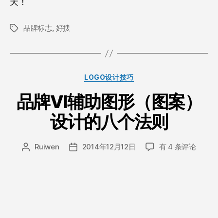
天！
品牌标志
,
好搜
标
签
分
LOGO设计技巧
类
品牌VI辅助图形（图案）
设计的八个法则
品
Ruiwen
2014年12月12日
有 4 条评论
文
发
牌
章
布
VI
作
日
辅
者
期
助
图
形