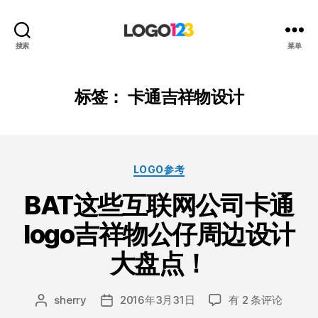
123
搜索
菜单
标
志
设
标签：
卡通吉祥物设计
计
博
客
分
LOGO参考
类
BAT这些互联网公司卡通
logo吉祥物公仔周边设计
大盘点！
BAT
sherry
2016年3月31日
有 2 条评论
文
发
这
章
布