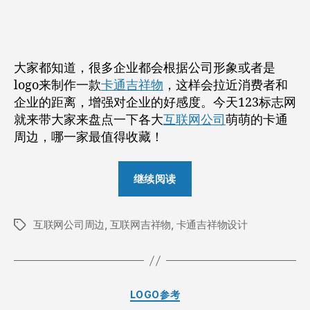
些
作
日
互
者
期
联
网
大家都知道，很多企业都会根据公司形象或者是
公
logo来制作一款
卡通吉祥物
，这样会拉近消费者和
司
企业的距离，增强对企业的好感度。今天123标志网
卡
就来带大家来盘点一下各大
互联网公司
通
萌萌的卡通
logo
周边，哪一家最值得收藏！
吉
祥
“BAT
继续阅读
物
这
公
些
仔
互联网公司周边
,
互联网吉祥物
,
卡通吉祥物设计
互
周
标
边
签
联
设
网
计
公
大
分
LOGO参考
司
盘
类