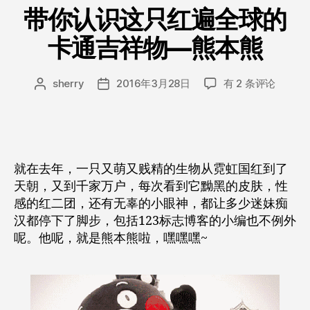
点！
卡
带你认识这只红遍全球的
通
卡通吉祥物—熊本熊
logo
吉
带
祥
sherry
2016年3月28日
有 2 条评论
文
发
你
章
布
物
认
作
日
公
识
者
期
仔
这
周
只
就在去年，一只又萌又贱精的生物从霓虹国红到了
红
边
天朝，又到千家万户，每次看到它黝黑的皮肤，性
遍
设
感的红二团，还有无辜的小眼神，都让多少迷妹痴
全
计
汉都停下了脚步，包括123标志博客的小编也不例外
球
大
的
呢。他呢，就是熊本熊啦，嘿嘿嘿~
卡
盘
通
点！”
吉
祥