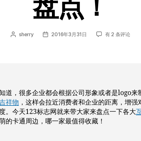
盘点！
BAT
sherry
2016年3月31日
有 2 条评论
文
发
这
章
布
些
作
日
互
者
期
联
网
公
司
知道，很多企业都会根据公司形象或者是logo来
卡
吉祥物
，这样会拉近消费者和企业的距离，增强
通
logo
度。今天123标志网就来带大家来盘点一下各大
吉
萌的卡通周边，哪一家最值得收藏！
祥
物
公