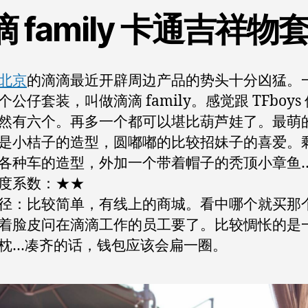
仔
滴 family 卡通吉祥物
周
边
设
北京
的滴滴最近开辟周边产品的势头十分凶猛。
计
大
公仔套装，叫做滴滴 family。感觉跟 TFboys
盘
然有六个。再多一个都可以堪比葫芦娃了。最萌
点！
是小桔子的造型，圆嘟嘟的比较招妹子的喜爱。
各种车的造型，外加一个带着帽子的秃顶小章鱼
度系数：★★
径：比较简单，有线上的商城。看中哪个就买那
着脸皮问在滴滴工作的员工要了。比较惆怅的是
枕…凑齐的话，钱包应该会扁一圈。