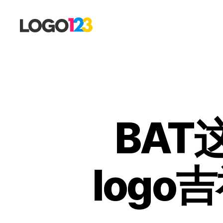
123
标
志
设
计
博
客
BA
log