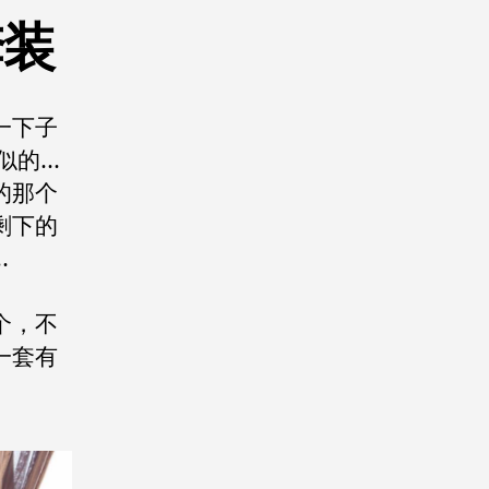
套装
一下子
 似的…
的那个
剩下的
…
个，不
一套有