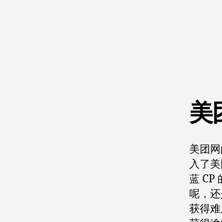
美
美团网
入了美
蓝 C
呢，还
获得难