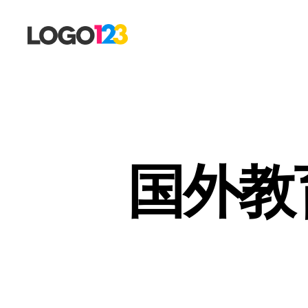
123
标
志
设
计
博
客
国外教