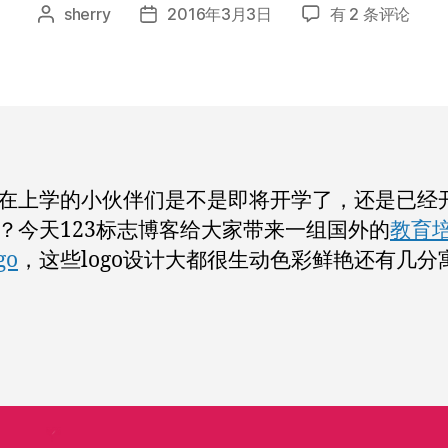
国
sherry
2016年3月3日
有 2 条评论
文
发
外
章
布
教
作
日
育
者
期
培
训
元
素
在上学的小伙伴们是不是即将开学了，还是已经
的
？今天123标志博客给大家带来一组国外的
教育
logo
设
go
，这些logo设计大都很生动色彩鲜艳还有几分
计
集
锦