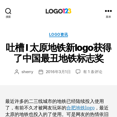
123
搜索
菜单
标
志
设
分
LOGO资讯
计
类
吐槽 l 太原地铁新logo获得
博
客
了中国最丑地铁标志奖
吐
sherry
2016年3月1日
有 1 条评论
文
发
槽
章
布
l
作
日
太
者
期
原
地
最近许多的二三线城市的地铁已经陆续投入使用
铁
了，有前不久才被网友玩坏的
合肥地铁logo
，最近
新
太原的地铁也投入的了使用。可是网友的热情依旧