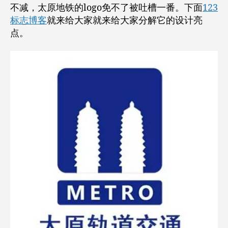
logo
不减，太原地铁的logo免不了被吐槽一番。下面
123
获
标志博客
就来给大家就来给大家分解它的设计亮
得
点。
了
中
国
最
丑
地
铁
标
志
奖