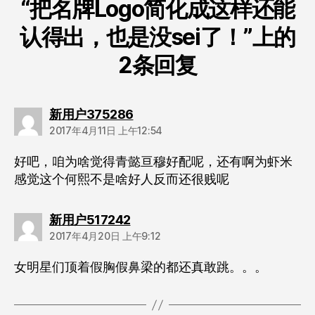
“把名牌Logo简化成这样还能
认得出，也是没sei了！”上的
2条回复
说：
新用户375286
2017年4月11日 上午12:54
好吧，咱为啥觉得青懿亘穆好配呢，还有啊为虾米
感觉这个何熙不是啥好人反而还很贱呢
说：
新用户517242
2017年4月20日 上午9:12
女明星们顶着假胸假鼻梁的都还真敢跳。。。