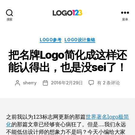
123
搜索
菜单
标
志
设
分
LOGO参考
LOGO设计集锦
计
类
把名牌Logo简化成这样还
博
客
能认得出，也是没sei了！
把
sherry
2016年2月29日
有 2 条评论
文
发
名
章
布
牌
作
日
Logo
者
期
简
化
之前我以为123标志网更新的那篇
世界著名logo极简
成
化
的那篇文章已经够丧心病狂了。但是….我们永远
这
不能低估设计师的想象力不是吗？今天小编给大家