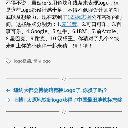
不得不说，虽然仅仅用色块和线条来表现logo，但
是这些logo都设计感十足。不得不佩服设计师的功
底以及想象力。现在就到了
123标志网
公布答案的时
间。这些品牌分别为：1.
麦当劳
、2.可口可乐、3.百
事可乐、4.Google、5.红牛、6.IBM、7.前Apple、
8.星巴克、9.耐克、10.汉堡王。你猜对了几个？快
来叫上你的小伙伴一起来猜！猜！猜！
logo极简
,
简洁logo
标
签
←
纽约大都会博物馆都换Logo了, 你换了吗？
→
吐槽 l 太原地铁新logo获得了中国最丑地铁标志奖