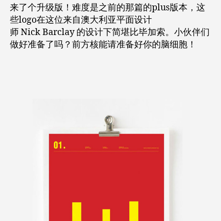
样
来了个升级版！难度是之前的那篇的plus版本，这
还
些logo在这位来自澳大利亚平面设计
能
师 Nick Barclay 的设计下简堪比毕加索。小伙伴们
认
做好准备了吗？前方核能请准备好你的脑细胞！
得
出，
也
是
没
sei
了！