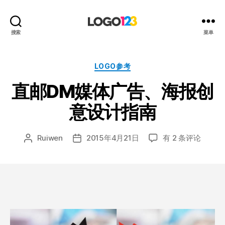
123
搜索
菜单
标
志
设
分
LOGO参考
计
类
直邮DM媒体广告、海报创
博
客
意设计指南
直
Ruiwen
2015年4月21日
有 2 条评论
文
发
邮
章
布
DM
作
日
媒
者
期
体
广
告、
海