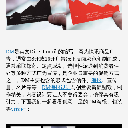
报
创
意
设
计
指
南
DM
是英文Direct mail 的缩写，意为快讯商品广
告，通常由8开或16开广告纸正反面彩色印刷而成，
通常采取邮寄、定点派发、选择性派送到消费者住
处等多种方式广为宣传，是企业最重要的促销方式
之一。DM主要包含的形式包含信件、
海报
、宣传
册、名片等等，
DM海报设计
与创意要新颖别致，制
作精美，内容设计要让人不舍得丢弃，确保其有吸
引力，下面我们一起看看创意十足的DM海报、包装
等
vi设计
：