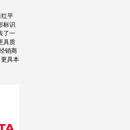
田红平
形标识
表了一
更具质
经销商
，更具本