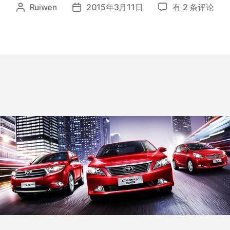
快
Ruiwen
2015年3月11日
有 2 条评论
文
发
看！
章
布
一
作
日
汽
者
期
丰
田
发
布
新
的
品
牌
形
象
L0GO
设
计