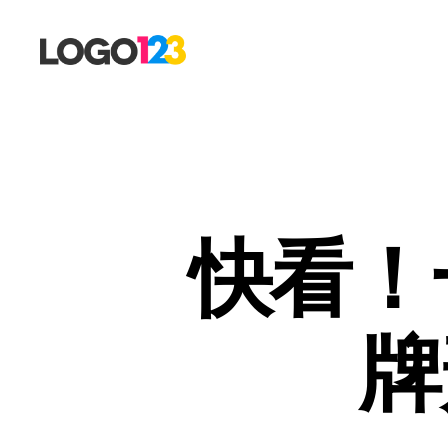
123
标
志
设
计
博
客
快看！
牌