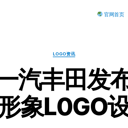
官网首页
分
LOGO资讯
类
一汽丰田发
形象L0GO