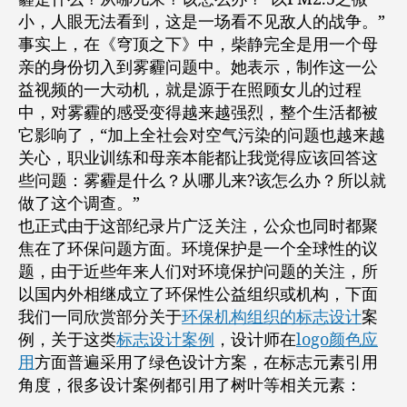
小，人眼无法看到，这是一场看不见敌人的战争。”
事实上，在《穹顶之下》中，柴静完全是用一个母
亲的身份切入到雾霾问题中。她表示，制作这一公
益视频的一大动机，就是源于在照顾女儿的过程
中，对雾霾的感受变得越来越强烈，整个生活都被
它影响了，“加上全社会对空气污染的问题也越来越
关心，职业训练和母亲本能都让我觉得应该回答这
些问题：雾霾是什么？从哪儿来?该怎么办？所以就
做了这个调查。”
也正式由于这部纪录片广泛关注，公众也同时都聚
焦在了环保问题方面。环境保护是一个全球性的议
题，由于近些年来人们对环境保护问题的关注，所
以国内外相继成立了环保性公益组织或机构，下面
我们一同欣赏部分关于
环保机构组织的标志设计
案
例，关于这类
标志设计案例
，设计师在
logo颜色应
用
方面普遍采用了绿色设计方案，在标志元素引用
角度，很多设计案例都引用了树叶等相关元素：