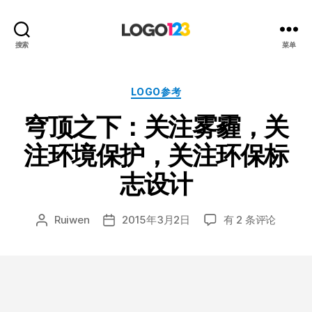
123
搜索
菜单
标
志
设
分
LOGO参考
计
类
穹顶之下：关注雾霾，关
博
客
注环境保护，关注环保标
志设计
穹
Ruiwen
2015年3月2日
有 2 条评论
文
发
顶
章
布
之
作
日
下：
者
期
关
注
雾