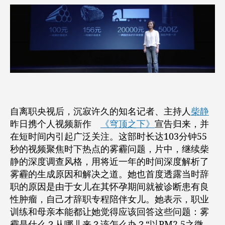
霾，
关
注
环
境
保
护，
关
注
环
自离职央视后，沉寂许久的知名记者、主持人
柴静
保
昨日携个人视频新作
《穹顶之下》
宣告归来，并
标
在短时间内引起广泛关注。这部时长达103分钟55
志
秒的视频聚焦时下热点的雾霾问题，片中，继续柴
设
静的深度调查风格，用将近一年的时间深度解析了
计
雾霾的生成原因和解决之道。她也首度透露当时辞
职的原因是由于女儿在其怀孕期间就被诊断患有良
性肿瘤，自己才辞职专程陪伴女儿。她表示，职业
训练和母亲本能都让她觉得应该回答这些问题：雾
霾是什么？从哪儿来？该怎么办？“以PM2.5之微