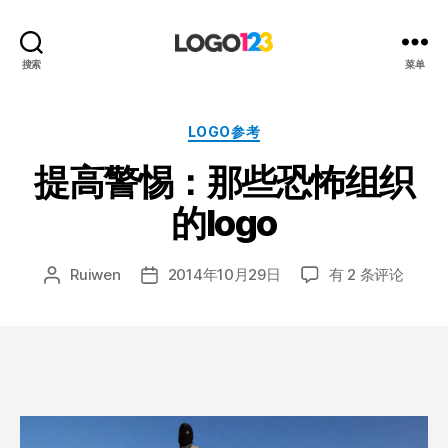
123
搜索
菜单
标
志
设
分
LOGO参考
计
类
提高警惕：那些恐怖组织
博
客
的logo
提
Ruiwen
2014年10月29日
有 2 条评论
文
发
高
章
布
警
作
日
惕：
者
期
那
些
恐
怖