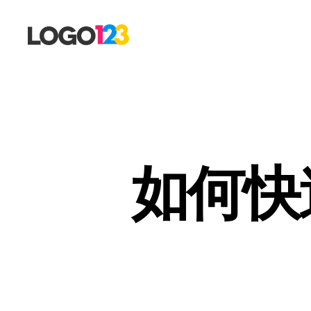
123
标
志
设
计
博
客
如何快