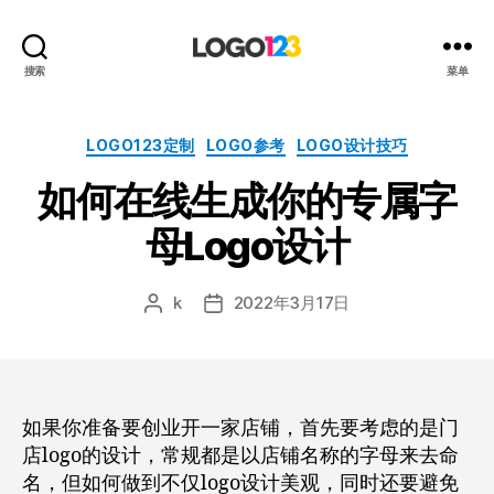
123
搜索
菜单
标
志
设
分
LOGO123定制
LOGO参考
LOGO设计技巧
计
类
如何在线生成你的专属字
博
客
母Logo设计
k
2022年3月17日
文
发
章
布
作
日
者
期
如果你准备要创业开一家店铺，首先要考虑的是门
店logo的设计，常规都是以店铺名称的字母来去命
名，但如何做到不仅logo设计美观，同时还要避免