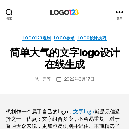
123
搜索
菜单
标
志
设
分
LOGO123定制
LOGO参考
LOGO设计技巧
计
类
简单大气的文字logo设计
博
客
在线生成
等等
2022年3月17日
文
发
章
布
作
日
者
期
想制作一个属于自己的logo，
文字logo
就是最佳选
择之一，优点：文字组合多变，不容易重复，对于
普通大众来说，更加容易识别并记住。本期精选了