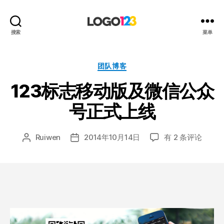
123
搜索
菜单
标
志
设
分
团队博客
计
类
123标志移动版及微信公众
博
客
号正式上线
123
Ruiwen
2014年10月14日
有 2 条评论
文
发
标
章
布
志
作
日
移
者
期
动
版
及
微