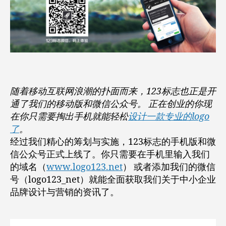
信
公
众
号
正
式
上
线
随着移动互联网浪潮的扑面而来，123标志也正是开
通了我们的移动版和微信公众号。 正在创业的你现
在你只需要掏出手机就能轻松
设计一款专业的logo
了
。
经过我们精心的筹划与实施，123标志的手机版和微
信公众号正式上线了。你只需要在手机里输入我们
的域名（
www.logo123.net
） 或者添加我们的微信
号（logo123_net）就能全面获取我们关于中小企业
品牌设计与营销的资讯了。