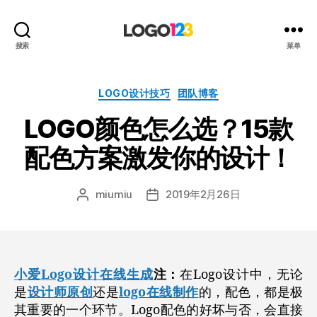
123
搜索
菜单
标
志
设
分
LOGO设计技巧
团队博客
计
类
LOGO颜色怎么选？15款
博
客
配色方案激发你的设计！
miumiu
2019年2月26日
文
发
章
布
作
日
者
期
小爱Logo设计在线生成
注：
在Logo设计中，无论
是
设计师原创
还是
logo在线制作
的，配色，都是极
其重要的一个环节。Logo配色的好坏与否，会直接