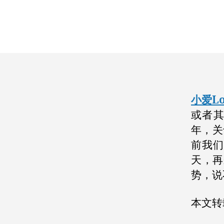
小爱L
或者
年，关
前我
天，再
势，说
本文转