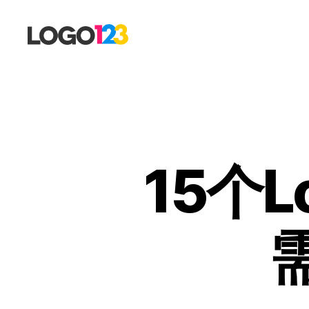
123
标
志
设
计
博
客
15个