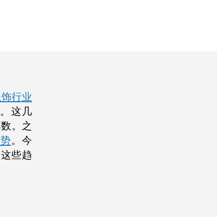
服饰行业
。这几
其数。之
趋势
。今
了这些趋