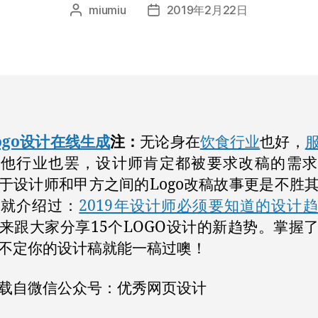
miumiu
2019年2月22日
文
发
章
布
作
日
者
期
ogo设计在线生成
注：
无论身在
饮食行业
也好，
其他行业也罢，设计师肯定都被要求改稿的需求
于设计师和甲方之间的Logo改稿故事更是不胜
们就介绍过：
2019年设计师必须要知道的设计
来跟大家分享15个LOGO设计的新趋势。掌握
不定你的设计稿就能一稿过噢！
载自微信公众号：优秀网页设计