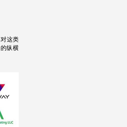
弃对这类
o的纵横