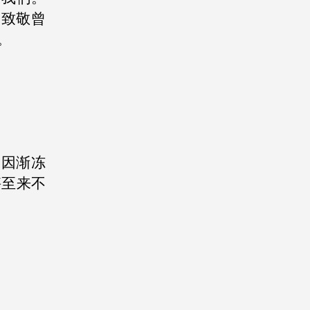
，致敬曾
。
日因渐冻
甚至来不