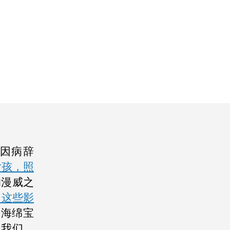
因病辞
女孩，照
的漫威之
为这些影
「海绵宝
了我们。