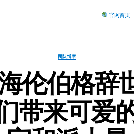
官网首页
分
团队博客
类
·海伦伯格辞
们带来可爱