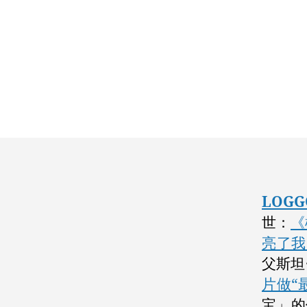
LOG
世：
《
亮了我
父斯坦
片做“
宝」的