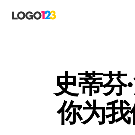
123
标
志
设
计
博
客
史蒂芬
你为我