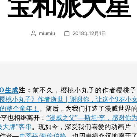
宝和派大星
miumiu
2018年12月1日
文
发
章
布
作
日
者
期
GO生成
注：
前不久，樱桃小丸子的作者樱桃子
樱桃小丸子》作者逝世 | 谢谢你，让这个9岁小
的整个童年！
。随后，为我们打造了漫威世界
·李也相继离开：
“漫威之父”—斯坦·李，感谢你
最大牌”客串
。现如今，深受我们喜爱的动画片
作者—
史蒂芬·海伦伯格
，也因患病永远地离开