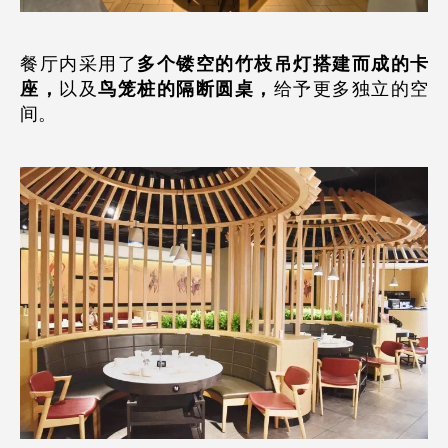
餐厅内采用了
多个镂空的竹枝吊灯
搭建而成的卡
座，
以及
鸟笼桩的隔断圆桌，
给予更多独立的空
间。