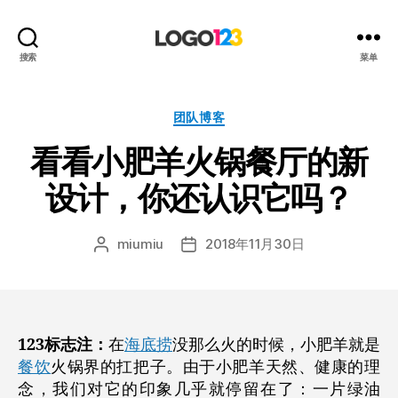
123
搜索
菜单
标
志
设
分
团队博客
计
类
看看小肥羊火锅餐厅的新
博
客
设计，你还认识它吗？
miumiu
2018年11月30日
文
发
章
布
作
日
者
期
123标志注：
在
海底捞
没那么火的时候，小肥羊就是
餐饮
火锅界的扛把子。由于小肥羊天然、健康的理
念，我们对它的印象几乎就停留在了：一片绿油