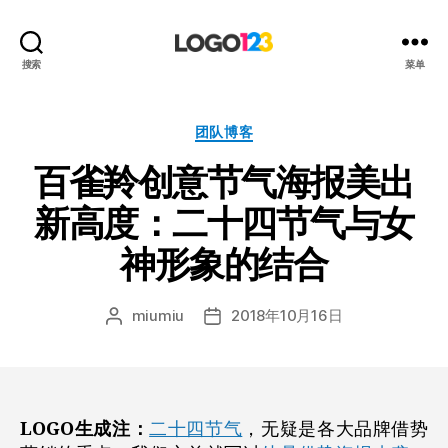
123
搜索
菜单
标
志
设
分
团队博客
计
类
百雀羚创意节气海报美出
博
客
新高度：二十四节气与女
神形象的结合
miumiu
2018年10月16日
文
发
章
布
作
日
者
期
LOGO生成注：
二十四节气
，无疑是各大品牌借势