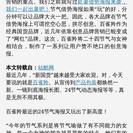
营销的重点。我们之前就写过
处暑借势海报来袭，
我们一起出暑吧！
节气借势海报如果“玩”的好，分
分钟可以让品牌大火一把。因此，各大品牌在节气
借势海报上可谓挖空心思，拼尽创意。百雀羚作为
经典国货品牌，近几年依靠创意品牌营销已蜕变成
了“网红”品牌。这次，百雀羚将二十四节气与女神
相结合，制作了一系列让用户赞不绝口的创意海
报。
本文转载自：
站酷网
最近几年，“新国货”越来越受大家欢迎。对，今天
要说的就是
百雀羚
。从宣传到
产品包装
都焕然一
新。一镜到底海报长图、24节气动态海报等等，真
是无所不用其极。
百雀羚最近的24节气海报又玩出了新高度！
“今年的节气系列是将节气喻做了有不同能力的女