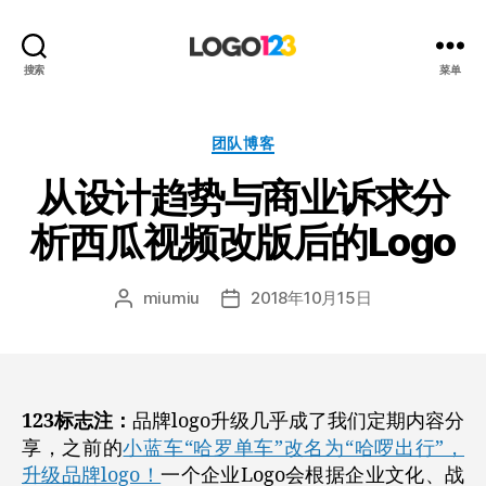
123
搜索
菜单
标
志
设
分
团队博客
计
类
从设计趋势与商业诉求分
博
客
析西瓜视频改版后的Logo
miumiu
2018年10月15日
文
发
章
布
作
日
者
期
123标志注：
品牌logo升级几乎成了我们定期内容分
享，之前的
小蓝车“哈罗单车”改名为“哈啰出行”，
升级品牌logo！
一个企业Logo会根据企业文化、战