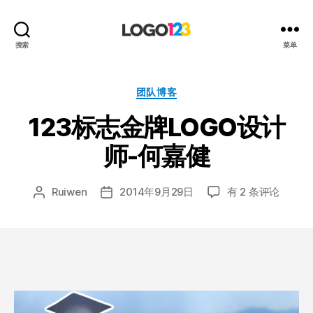
123
搜索
菜单
标
志
设
分
团队博客
计
类
123标志金牌LOGO设计
博
客
师-何嘉健
123
Ruiwen
2014年9月29日
有 2 条评论
文
发
标
章
布
志
作
日
金
者
期
牌
LOGO
设
计