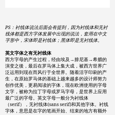
PS：衬线体说法后面会有提到，因为衬线体和无衬
线体都是西方字体发展中出现的说法，套用在中文
字形中，宋体即是衬线体；黑体即是无衬线体。
英文字体之有无衬线体
西方字母的产生过程，经由埃及→腓尼基→希腊的
演变之後，最后在罗马体上集大成，被西方世界广
泛运用到现在而风行于全世界。随着活字印刷的产
生，在原始罗马体的基础上越来越多的设计师努力
创作优美，更易阅读的字体，现在欧洲使用的字母
文字，被称为拉丁字母或罗马字母，是世界上应用
最广泛的字母。英文字母一般分为衬线体
（serif），无衬线体(sans serif)和其他字体。衬线
字体，意思是在字的笔画开始、结束的地方有额外