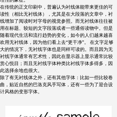
理性的象征。
在传统的正文印刷中，普遍认为衬线体能带来更佳的可
读性（相比无衬线体），尤其是在大段落的文章中，衬
线增加了阅读时对字母的视觉参照。而无衬线体往往被
用在标题、较短的文字段落或者一些通俗读物中。但是
随着现代生活和流行趋势的变化，如今的人们越来越喜
欢用无衬线体，因为他们看上去“更干净”。 在文字足够
大的情况下，无衬线字体也是同样可读的。而且因为无
衬线字体通常有艺术性，因此在显示器上显示通常比较
赏心悦目；而且无衬线字体种类比衬线字体多得多，因
此选择余地也很大。
除了有无衬线体之外，还有其他字体：比如一些比较卷
曲，贴近自然的巴洛克风手写体，还有一些为了迎合设
计风格的变形字体。