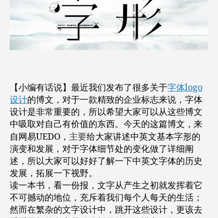
文
基
本
字
体
的
演
变
和
【小编有话说】最近我们发布了很多关于
字体logo
发
设计
的博文，对于一款精致的企业标志来说，字体
展
设计是非常重要的，所以希望大家可以从这些博文
中吸取对自己有价值的东西。今天的这篇博文，来
主要
自网易UEDO，
给大家讲述中英文基本字形的
演变和发展，对于字体细节处的变化做了详细阐
述，所以大家可以好好了解一下中英文字体的历史
发展，拓展一下视野。
读一本书，看一份报，文字从产生之初就发挥着它
不可撼动的地位，充斥着我们每个人每天的生活；
然而在繁杂的文字设计中，跳开这些设计，更该去