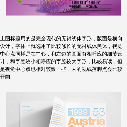
上图标题用的是完全现代的无衬线体字形，版面是横向
设计，字体上就选用了比较修长的无衬线体黑体，视觉
中心点同样是在中心，和左边的画面有相呼应的细节设
计，和字腔较小相呼应的字腔较大字形，比较易读，但
是视觉中心点也相对较散一些，人的视线落脚点会比较
开阔。