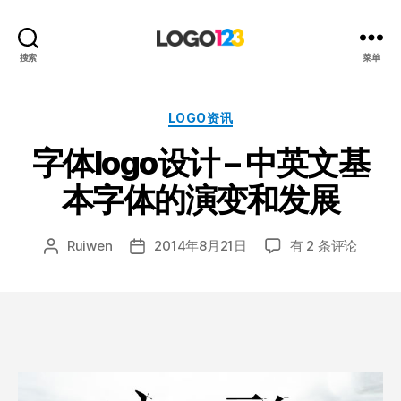
123
搜索
菜单
标
志
设
分
LOGO资讯
计
类
字体logo设计 – 中英文基
博
客
本字体的演变和发展
字
Ruiwen
2014年8月21日
有 2 条评论
文
发
体
章
布
logo
作
日
设
者
期
计
–
中
英