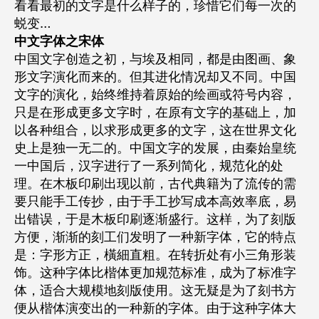
看看最初的文字是什么样子的，珍惜它们每一次的
蜕变…
中文字体之宋体
中国文字创造之初，与埃及相同，都是由图画、象
形文字演化而来的。但其进化情况却又不同。中国
文字的演化，始终维持着原始的绘画或符号内容，
只是在形成更多文字时，在原有文字的基础上，加
以各种组合，以求形成更多的文字，这在世界文化
史上是独一无二的。中国文字的发展，由秦始皇统
一中国后，汉字进行了一系列简化，规范化的处
理。在木板印刷出现以前，古代典籍为了流传的需
要只能手工传抄，由于手工抄写成本高效率底，易
出错误，于是木板印刷逐渐盛行。这样，为了刻版
方便，渐渐的刻工们发明了一种新字体，它的特点
是：字形方正，橫細直粗。在转折处有小三角形装
饰。这种字体比楷体更加规范标准，成为了标准字
体，适合大规模地刻版使用。这无疑是为了刻书方
便从楷体演变出的一种新的字体。由于这种字体大