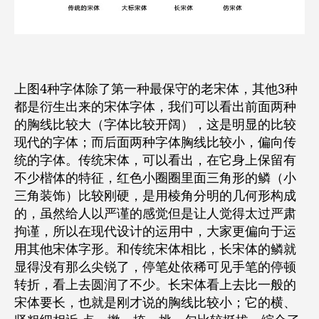
上图4种字体除了第一种最保守的老宋体，其他3种
都是衍生出来的宋体字体，我们可以看出前面两种
的胸线比较大（字体比较开阔），这是明显的比较
现代的字体；而后面两种字体胸线比较小，偏向传
统的字体。传统宋体，可以看出，在它身上保留有
不少楷体的特征，红色小圈圈里面三角形的鳞（小
三角装饰）比较刚硬，是用棱角分明的几何形构成
的，虽然给人以严谨的感觉但是让人觉得太过严肃
拘谨，所以在现代设计的运用中，大家更偏向于运
用其他宋体字形。和传统宋体相比，长宋体的鳞就
显得没有那么尖锐了，停笔处依稀可见手笔的停顿
转折，看上去圆润了不少。长宋体看上去比一般的
宋体要长，也就是刚才说的胸线比较小；它的横、