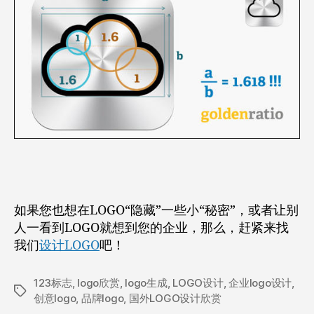
如果您也想在LOGO“隐藏”一些小“秘密”，或者让别
人一看到LOGO就想到您的企业，那么，赶紧来找
我们
设计LOGO
吧！
123标志
,
logo欣赏
,
logo生成
,
LOGO设计
,
企业logo设计
,
标
创意logo
,
品牌logo
,
国外LOGO设计欣赏
签