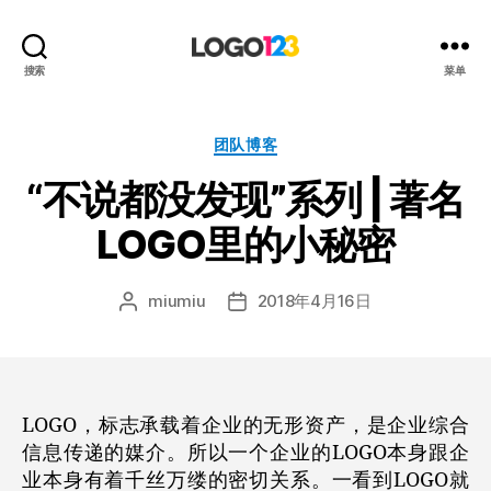
123
搜索
菜单
标
志
设
分
团队博客
计
类
“不说都没发现”系列 | 著名
博
客
LOGO里的小秘密
miumiu
2018年4月16日
文
发
章
布
作
日
者
期
LOGO，标志承载着企业的无形资产，是企业综合
信息传递的媒介。所以一个企业的LOGO本身跟企
业本身有着千丝万缕的密切关系。一看到LOGO就