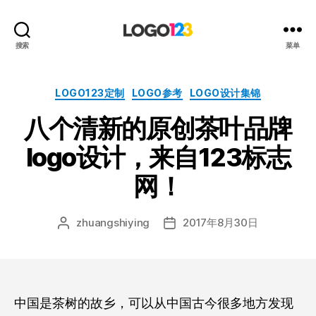
123
搜索
菜单
标
志
设
分
LOGO123定制
LOGO参考
LOGO设计集锦
计
类
八个清新的原创茶叶品牌
博
客
logo设计，来自123标志
网！
zhuangshiying
2017年8月30日
文
发
章
布
作
日
者
期
中国是茶树的故乡，可以从中国古今很多地方发现