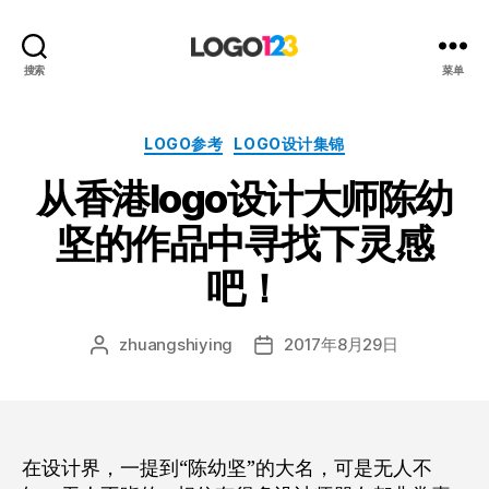
123
搜索
菜单
标
志
设
分
LOGO参考
LOGO设计集锦
计
类
从香港logo设计大师陈幼
博
客
坚的作品中寻找下灵感
吧！
zhuangshiying
2017年8月29日
文
发
章
布
作
日
者
期
在设计界，一提到“陈幼坚”的大名，可是无人不