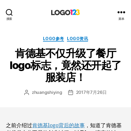
123
搜索
菜单
标
志
设
分
LOGO参考
LOGO资讯
计
类
肯德基不仅升级了餐厅
博
客
logo标志，竟然还开起了
服装店！
zhuangshiying
2017年7月26日
文
发
章
布
作
日
者
期
之前介绍过
肯德基logo背后的故事
，知道了肯德基