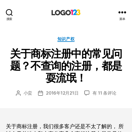
123
搜索
菜单
标
志
设
分
知识产权
计
类
关于商标注册中的常见问
博
客
题？不查询的注册，都是
耍流氓！
关
小蛮
2016年12月21日
有 11 条评论
文
发
于
章
布
商
作
日
标
者
期
注
册
关于商标注册，我们很多客户还是不太了解的， 所
中