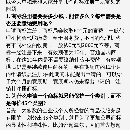
以今天单独来和大家分享几个商标注册中最常见的
的
问题。
常
1. 商标注册需要要多少钱，能管多久？每年需要是
见
否还要缴纳费用呢？
问
申请商标注册，商标局会收取600元的官费，一般代
题？
理机构会代取缴费。至于服务费，不同的代理机构
不
查
有不同档位的收费，一般从0元到2000元不等。商
询
标一经注册下来，有效期便为10年。普通国内商
的
标，在这10年内是不需要缴纳什么年费的。有效期
注
满后仍需要继续使用商标的，要在期满前的12个月
册，
内申请续展注册;在此期间未能提出申请的，可以给
都
予六个月的宽展期。宽展期内仍未提出申请的，注
是
销其注册商标。
耍
流
2. 为什么申请一个商标就只能保护一个类别，而不
氓！
是保护45个类别?
首先，大多数的企业或个人所经营的商品或服务是
有限的。划分出45个类别，就是为了更加凸显商标
的显著性和特殊性。比如说起海尔，人们首先想起