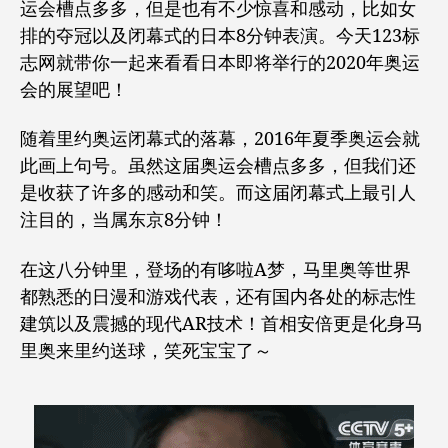
运会槽点多多，但是也有不少惊喜和感动，比如女
幕
排的夺冠以及闭幕式的日本8分钟表演。今天123标
却
志网就带你一起来看看日本即将举行的2020年奥运
悄
悄
会的展望吧！
拉
起
随着里约奥运闭幕式的落幕，2016年夏季奥运会就
了
此画上句号。
虽然这届奥运会槽点多多，但我们还
2020
是收获了许多的感动和笑。而这届闭幕式上最引人
年
东
注目的，当属东京8分钟！
京
奥
在这八分钟里，登场的有哆啦A梦，马里奥等世界
运
都熟悉的日漫和游戏代表，
还有国内各处的标志性
会
建筑以及震撼的现代AR技术！首相安倍更是化身马
的
里奥来里约送球，笑死宝宝了～
帷
幕