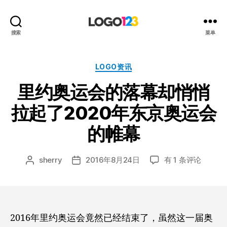
123
搜索
菜单
标
志
设
分
LOGO资讯
计
类
里约奥运会的落幕却悄悄
博
客
拉起了2020年东京奥运会
的帷幕
里
sherry
2016年8月24日
有 1 条评论
文
发
约
章
布
奥
作
日
运
者
期
会
的
2016年里约奥运会竟然已经结束了，虽然这一届奥
落