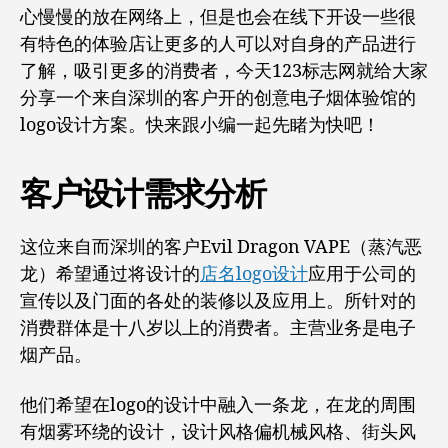
意
心慢慢的放在网络上，但是也会在线下开设一些很
设
有特色的体验店让更多的人可以对自身的产品进行
计
案
了解，吸引更多的消费者，今天123标志网就给大家
例
分享一个来自深圳的客户开的创意电子烟体验馆的
欣
logo设计方案。快来跟小编一起先睹为快吧！
赏
客户设计需求分析
这位来自而深圳的客户Evil Dragon VAPE（蒸汽恶
龙）希望通过将设计的
店名logo设计
应用于公司的
宣传以及门面的各处的装修以及应用上。所针对的
消费群体是十八岁以上的消费者。主营业务是电子
烟产品。
他们希望在logo的设计中融入一条龙，在龙的周围
有烟雾环绕的设计，设计风格偏机械风格、街头风