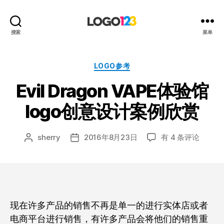
123
搜索
菜单
标
志
设
分
LOGO参考
计
类
Evil Dragon VAPE体验馆
博
客
logo创意设计案例欣赏
Evil
sherry
2016年8月23日
有 4 条评论
文
发
Dragon
章
布
VAPE
作
日
体
者
期
验
馆
logo
现在许多产品的销售不再是单一的进行实体店或者
创
电商平台进行销售，有许多产品会将他们的销售重