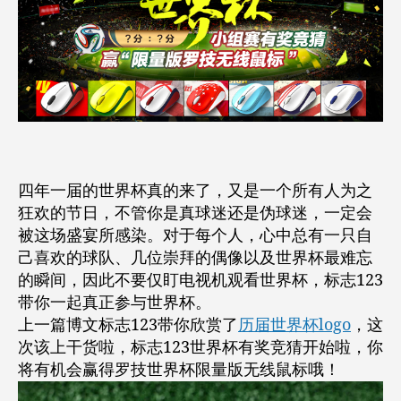
竞
猜
活
动
开
始
了！
四年一届的世界杯真的来了，又是一个所有人为之
狂欢的节日，不管你是真球迷还是伪球迷，一定会
被这场盛宴所感染。对于每个人，心中总有一只自
己喜欢的球队、几位崇拜的偶像以及世界杯最难忘
的瞬间，因此不要仅盯电视机观看世界杯，标志123
带你一起真正参与世界杯。
上一篇博文标志123带你欣赏了
历届世界杯logo
，这
次该上干货啦，标志123世界杯有奖竞猜开始啦，你
将有机会赢得罗技世界杯限量版无线鼠标哦！