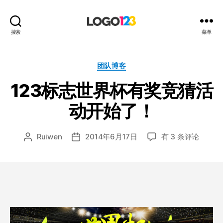
123
搜索
菜单
标
志
设
分
团队博客
计
类
123标志世界杯有奖竞猜活
博
客
动开始了！
123
Ruiwen
2014年6月17日
有 3 条评论
文
发
标
章
布
志
作
日
世
者
期
界
杯
有
奖