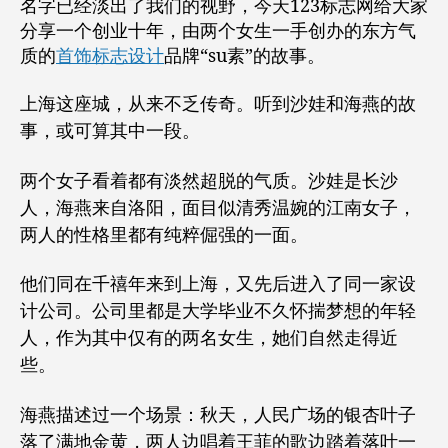
名字已经淡出了我们的视野，今天123标志网给大家
生
分享一个创业十年，由两个女生一手创办的东方气
设
质的
首饰标志设计
品牌“su素”的故事。
计
出
上海这座城，从来不乏传奇。听到沙娃和海燕的故
含
事，或可算其中一段。
而
不
露
两个女子看着都有淡然超脱的气质。沙娃是长沙
的
人，海燕来自洛阳，面目似清秀温婉的江南女子，
东
两人的性格里都有纯粹倔强的一面。
方
气
他们同在千禧年来到上海，又先后进入了同一家设
质
的
计公司。公司里都是大学毕业不久怀揣梦想的年轻
首
人，作为其中仅有的两名女生，她们自然走得近
饰
些。
品
牌
海燕描述过一个场景：秋天，人民广场的银杏叶子
落了满地金黄，两人边唱着王菲的歌边踏着落叶一