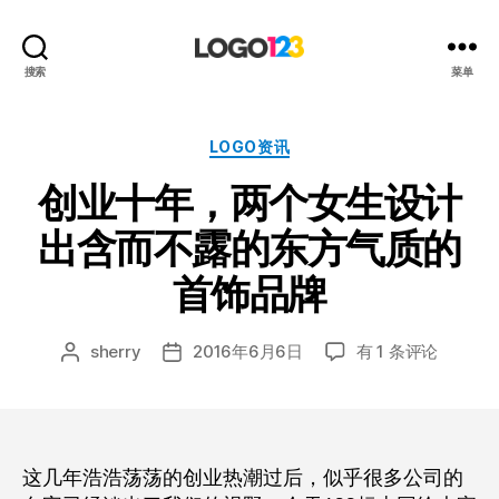
123
搜索
菜单
标
志
设
分
LOGO资讯
计
类
创业十年，两个女生设计
博
客
出含而不露的东方气质的
首饰品牌
创
sherry
2016年6月6日
有 1 条评论
文
发
业
章
布
十
作
日
年，
者
期
两
个
这几年浩浩荡荡的创业热潮过后，似乎很多公司的
女