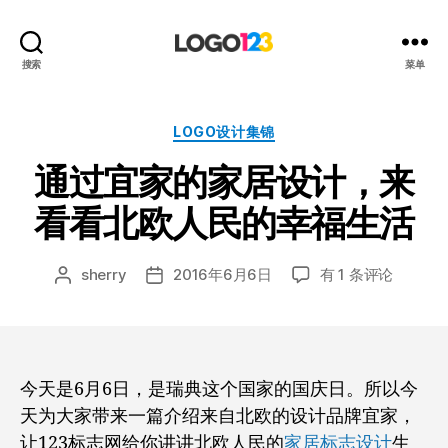
123
搜索
菜单
标
志
设
分
LOGO设计集锦
计
类
通过宜家的家居设计，来
博
客
看看北欧人民的幸福生活
通
sherry
2016年6月6日
有 1 条评论
文
发
过
章
布
宜
作
日
家
者
期
的
家
今天是6月6日，是瑞典这个国家的国庆日。所以今
居
天为大家带来一篇介绍来自北欧的设计品牌宜家，
设
让123标志网给你讲讲北欧人民的
家居标志设计
生