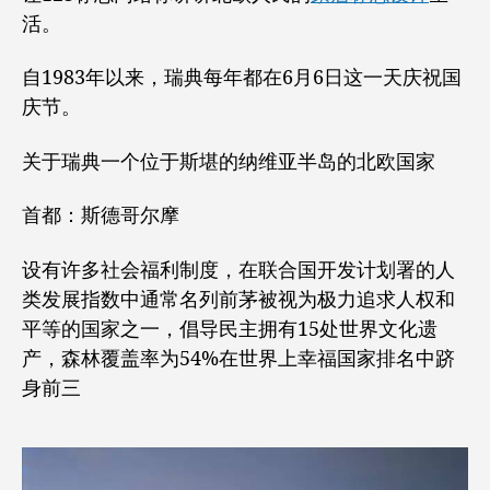
计，
活。
来
看
看
自1983年以来，瑞典每年都在6月6日这一天庆祝国
北
庆节。
欧
人
关于瑞典一个位于斯堪的纳维亚半岛的北欧国家
民
的
首都：斯德哥尔摩
幸
福
生
设有许多社会福利制度，在联合国开发计划署的人
活
类发展指数中通常名列前茅被视为极力追求人权和
平等的国家之一，倡导民主拥有15处世界文化遗
产，森林覆盖率为54%在世界上幸福国家排名中跻
身前三