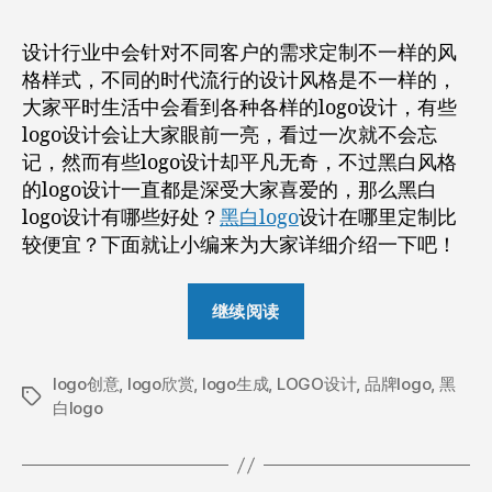
作
日
者
期
设计行业中会针对不同客户的需求定制不一样的风
格样式，不同的时代流行的设计风格是不一样的，
大家平时生活中会看到各种各样的logo设计，有些
logo设计会让大家眼前一亮，看过一次就不会忘
记，然而有些logo设计却平凡无奇，不过黑白风格
的logo设计一直都是深受大家喜爱的，那么黑白
logo设计有哪些好处？
黑白logo
设计在哪里定制比
较便宜？下面就让小编来为大家详细介绍一下吧！
“黑
继续阅读
白
logo
logo创意
,
logo欣赏
,
logo生成
,
LOGO设计
设
,
品牌logo
,
黑
标
白logo
计
签
有
哪