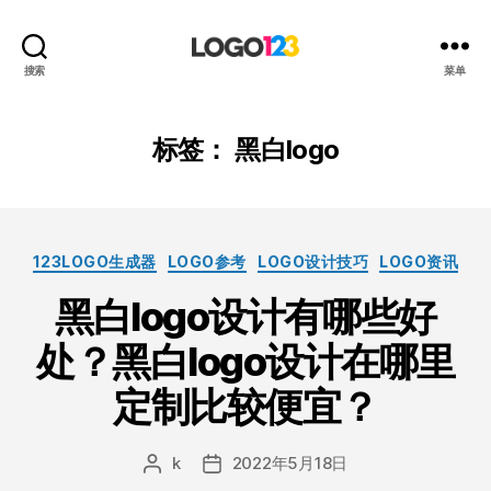
123
搜索
菜单
标
志
设
标签：
黑白logo
计
博
客
分
123LOGO生成器
LOGO参考
LOGO设计技巧
LOGO资讯
类
黑白logo设计有哪些好
处？黑白logo设计在哪里
定制比较便宜？
k
2022年5月18日
文
发
章
布