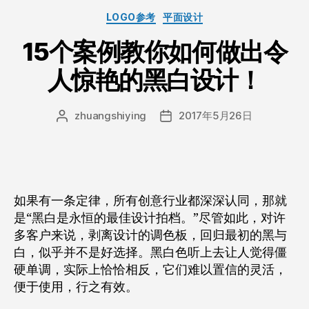
些
分
LOGO参考
平面设计
好
类
15个案例教你如何做出令
处？
黑
人惊艳的黑白设计！
白
logo
zhuangshiying
2017年5月26日
文
发
设
章
布
计
作
日
在
者
期
哪
里
如果有一条定律，所有创意行业都深深认同，那就
定
是“黑白是永恒的最佳设计拍档。”尽管如此，对许
制
多客户来说，剥离设计的调色板，回归最初的黑与
比
白，似乎并不是好选择。黑白色听上去让人觉得僵
较
硬单调，实际上恰恰相反，它们难以置信的灵活，
便于使用，行之有效。
便
宜？”