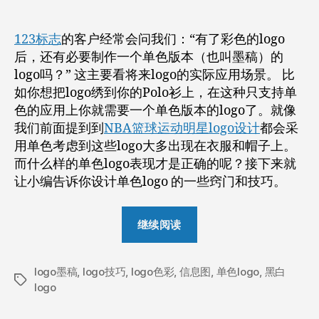
转
设
换
计！”
123标志
的客户经常会问我们：“有了彩色的logo
成
后，还有必要制作一个单色版本（也叫墨稿）的
单
logo吗？” 这主要看将来logo的实际应用场景。 比
色
如你想把logo绣到你的Polo衫上，在这种只支持单
黑
白
色的应用上你就需要一个单色版本的logo了。就像
墨
我们前面提到到
NBA篮球运动明星logo设计
都会采
稿
用单色考虑到这些logo大多出现在衣服和帽子上。
的
而什么样的单色logo表现才是正确的呢？接下来就
正
让小编告诉你设计单色logo 的一些窍门和技巧。
确
方
“将
法
继续阅读
（信
彩
息
色
图）
logo墨稿
,
logo技巧
,
logo色彩
,
信息图
logo
,
单色logo
,
黑白
标
logo
转
签
换