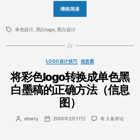
“15
继续阅读
个
案
单色设计
,
黑白logo
,
黑白设计
例
标
签
教
你
如
分
LOGO设计技巧
信息图
何
类
做
将彩色logo转换成单色黑
出
白墨稿的正确方法（信息
令
人
图）
惊
艳
将
sherry
2016年2月17日
有 2 条评论
文
发
的
彩
章
布
黑
色
作
日
logo
白
者
期