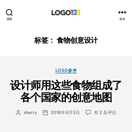
123
搜索
菜单
标
志
设
标签：
食物创意设计
计
博
客
分
LOGO参考
类
设计师用这些食物组成了
各个国家的创意地图
设
sherry
2016年4月3日
有 2 条评论
文
发
计
章
布
师
作
日
用