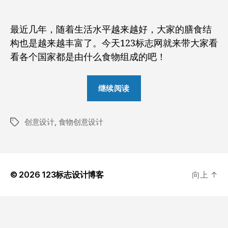
者
期
这
些
最近几年，随着生活水平越来越好，大家的膳食结
食
构也是越来越丰富了。今天123标志网就来带大家看
物
组
看各个国家都是由什么食物组成的吧！
成
了
“设
继续阅读
各
计
个
师
国
创意设计
,
食物创意设计
用
家
标
的
签
这
创
些
意
食
地
© 2026
123标志设计博客
向上
↑
物
图
组
成
了