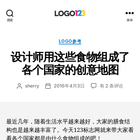
123
搜索
菜单
标
志
设
分
LOGO参考
计
类
设计师用这些食物组成了
博
客
各个国家的创意地图
设
sherry
2016年4月3日
有 2 条评论
文
发
计
章
布
师
作
日
用
者
期
这
些
最近几年，随着生活水平越来越好，大家的膳食结
食
构也是越来越丰富了。今天123标志网就来带大家看
物
看各个国家都是由什么食物组成的吧！