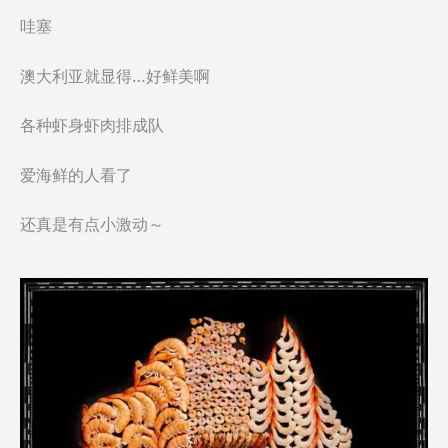
哇塞
澳大利亚就显得…好鲜美啊
各种虾身虾肉排成队
爱海鲜的人看了
还真是有点小激动～