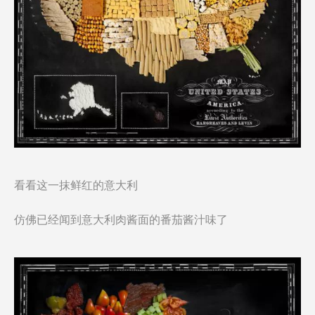
看看这一抹鲜红的意大利
仿佛已经闻到意大利肉酱面的番茄酱汁味了