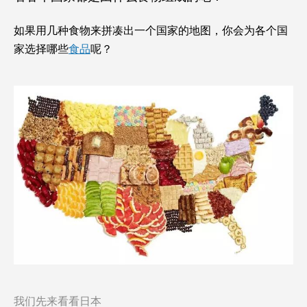
组
成
如果用几种食物来拼凑出一个国家的地图，
你会为各个国
了
各
家选择哪些
食品
呢？
个
国
家
的
创
意
地
图
我们先来看看日本