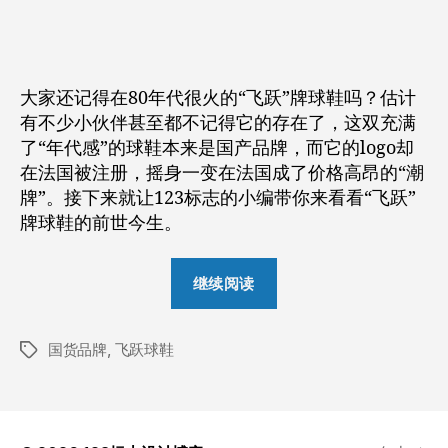
这
作
日
双
者
期
被
国
大家还记得在80年代很火的“飞跃”牌球鞋吗？估计
人
有不少小伙伴甚至都不记得它的存在了，这双充满
嫌
了“年代感”的球鞋本来是国产品牌，而它的logo却
弃
在法国被注册，摇身一变在法国成了价格高昂的“潮
的
球
牌”。接下来就让123标志的小编带你来看看“飞跃”
鞋，
牌球鞋的前世今生。
却
在
““飞
国
继续阅读
跃”
外
这
大
火
国货品牌
,
飞跃球鞋
双
标
成
签
被
为
国
时
人
尚