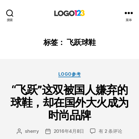
123
搜索
菜单
标
志
设
标签：
飞跃球鞋
计
博
客
分
LOGO参考
类
“飞跃”这双被国人嫌弃的
球鞋，却在国外大火成为
时尚品牌
“飞
sherry
2016年4月8日
有 2 条评论
文
发
跃”
章
布