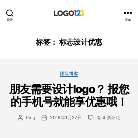
123
搜索
菜单
标
志
设
标签：
标志设计优惠
计
博
客
分
团队博客
类
朋友需要设计logo？ 报您
的手机号就能享优惠哦！
朋
Ping
2016年1月27日
有 4 条评论
文
发
友
章
布
需
作
日
要