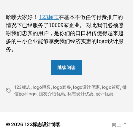
者
期
设
计
哈喽大家好！
123标志
在基本不做任何付费推广的
logo？
情况下已经服务了10609家企业。 对此我们必须感
报
您
谢我们忠实的用户，是你们的口口相传使得越来越
的
多的中小企业能够享受我们经济实惠的logo设计服
手
务。
机
号
“朋
就
继续阅读
友
能
享
需
优
123标志
,
logo博客
,
logo套餐
,
logo设计优惠
要
,
logo首页
,
微
标
惠
信设计logo
,
朋友介绍优惠
,
标志设计优惠
,
设计优惠
设
签
哦！
计
logo？
报
© 2026
123标志设计博客
向上
↑
您