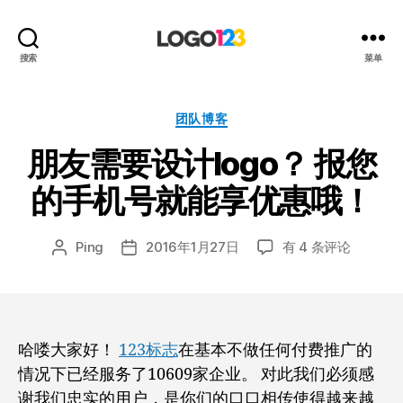
123
搜索
菜单
标
志
设
分
团队博客
计
类
朋友需要设计logo？ 报您
博
客
的手机号就能享优惠哦！
朋
Ping
2016年1月27日
有 4 条评论
文
发
友
章
布
需
作
日
要
者
期
设
计
哈喽大家好！
123标志
在基本不做任何付费推广的
logo？
情况下已经服务了10609家企业。 对此我们必须感
报
谢我们忠实的用户，是你们的口口相传使得越来越