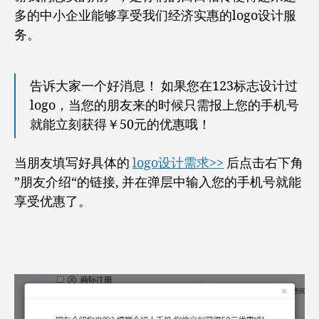
您
多的中小企业能够享受我们经济实惠的logo设计服
的
手
务。
机
号
就
告诉大家一个好消息！ 如果您在123标志设计过
能
logo，当您的朋友来的时候只需报上您的手机号
享
就能立刻获得￥50元的优惠哦！
优
惠
哦！
当朋友填写好具体的
logo设计需求>>
后点击右下角
”朋友介绍“的链接, 并在弹层中输入您的手机号就能
享受优惠了。