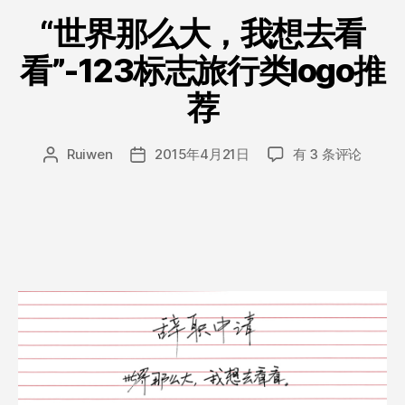
类
假
“世界那么大，我想去看
休
看”-123标志旅行类logo推
闲
风
荐
logo
设
“世
Ruiwen
2015年4月21日
有 3 条评论
文
发
计
界
章
布
欣
那
作
日
么
赏”
者
期
大，
我
想
去
看
看”-123
标
志
旅