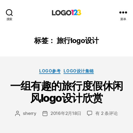
123
搜索
菜单
标
志
设
标签：
旅行logo设计
计
博
客
分
LOGO参考
LOGO设计集锦
类
一组有趣的旅行度假休闲
风logo设计欣赏
一
sherry
2016年2月18日
有 2 条评论
文
发
组
章
布
有
作
日
趣