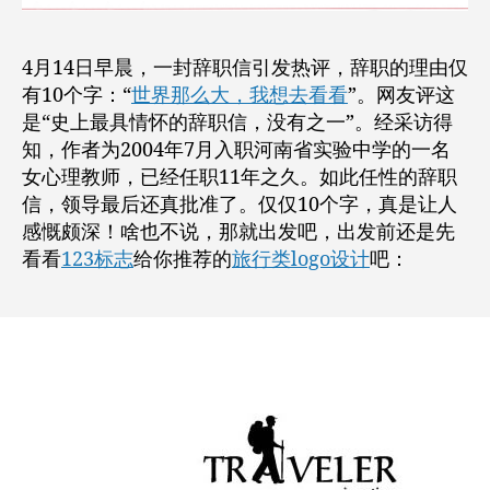
行
类
logo
4月14日早晨，一封辞职信引发热评，辞职的理由仅
推
有10个字：“
世界那么大，我想去看看
”。网友评这
荐
是“史上最具情怀的辞职信，没有之一”。经采访得
知，作者为2004年7月入职河南省实验中学的一名
女心理教师，已经任职11年之久。如此任性的辞职
信，领导最后还真批准了。仅仅10个字，真是让人
感慨颇深！啥也不说，那就出发吧，出发前还是先
看看
123标志
给你推荐的
旅行类logo设计
吧：