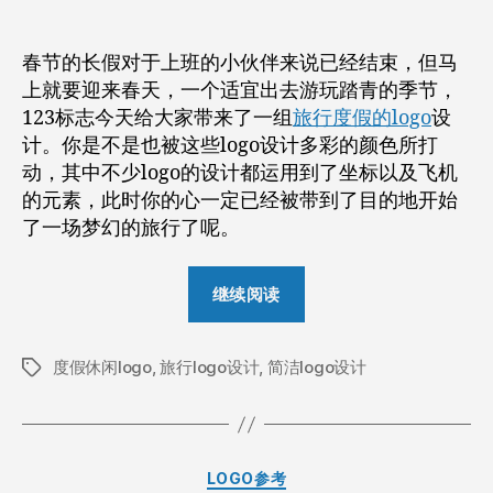
者
期
的
旅
春节的长假对于上班的小伙伴来说已经结束，但马
行
上就要迎来春天，一个适宜出去游玩踏青的季节，
度
123标志今天给大家带来了一组
旅行度假的logo
设
假
计。你是不是也被这些logo设计多彩的颜色所打
休
闲
动，其中不少logo的设计都运用到了坐标以及飞机
风
的元素，此时你的心一定已经被带到了目的地开始
logo
了一场梦幻的旅行了呢。
设
计
“一
欣
继续阅读
组
赏
有
度假休闲logo
,
旅行logo设计
,
简洁logo设计
趣
标
签
的
旅
行
分
LOGO参考
度