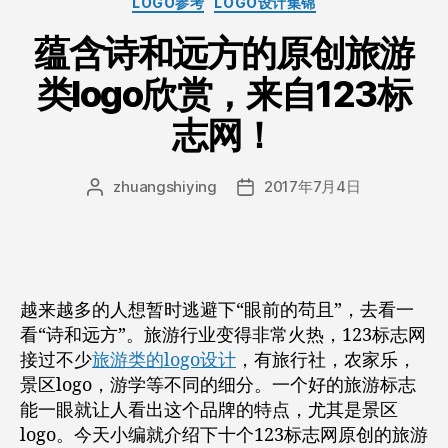
LOGO参考
LOGO设计集锦
满
类
的
蕴含诗和远方的原创旅游
城
类logo欣赏，来自123标
市
旅
志网！
游
logo，
zhuangshiying
2017年7月4日
文
发
让
章
布
人
作
日
看
者
期
了
就
越来越多的人想暂时逃避下“眼前的苟且”，去看一
看“诗和远方”。旅游行业变得非常火热，123标志网
想
接过不少
旅游类的logo设计
，有旅行社，农家乐，
去！”
景区logo，游学等不同的细分。一个好的旅游标志
能一眼就让人看出这个品牌的特点，尤其是景区
logo。今天小编就介绍下十个123标志网原创的旅游