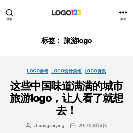
123
搜索
菜单
标
志
设
标签：
旅游logo
计
博
客
分
LOGO参考
LOGO设计集锦
LOGO资讯
类
这些中国味道满满的城市
旅游logo，让人看了就想
去！
zhuangshiying
2017年8月4日
文
发
章
布