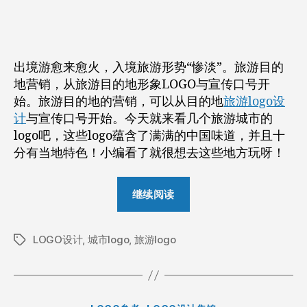
作
日
者
期
出境游愈来愈火，入境旅游形势“惨淡”。旅游目的
地营销，从旅游目的地形象LOGO与宣传口号开
始。旅游目的地的营销，可以从目的地
旅游logo设
计
与宣传口号开始。今天就来看几个旅游城市的
logo吧，这些logo蕴含了满满的中国味道，并且十
分有当地特色！小编看了就很想去这些地方玩呀！
“这
继续阅读
些
中
LOGO设计
,
城市logo
,
旅游logo
国
标
签
味
道
满
分