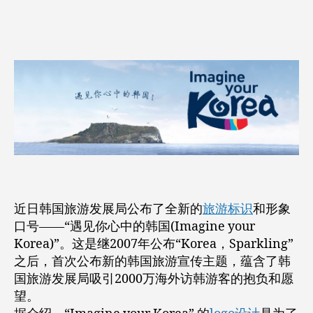
者
期
来
新
自
标
识：
123
遇
标
见
志
你
网！”
心
中
的
韩
国
近日韩国旅游发展局公布了全新的
旅游标识
和形象
口号——“遇见你心中的韩国(Imagine your
Korea)”。这是继2007年公布“Korea，Sparkling”
之后，首次公布新的韩国旅游宣传主题，蕴含了韩
国旅游发展局吸引2000万海外访韩游客的抱负和愿
望。