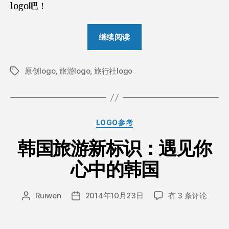
logo吧！
“蕴
继续阅读
含
诗
原创logo
,
旅游logo
,
旅行社logo
和
标
签
远
方
的
分
LOGO参考
原
类
创
韩国旅游新标识：遇见你
旅
心中的韩国
游
类
韩
logo
Ruiwen
2014年10月23日
有 3 条评论
文
发
国
章
布
欣
旅
作
日
赏，
游