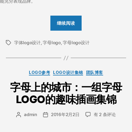
能充分表现品牌。
“来
继续阅读
自
设
字体logo设计
,
字母logo
,
字母logo设计
计
标
签
师
LEO
的
分
LOGO参考
LOGO设计集锦
团队博客
字
类
母
字母上的城市：一组字母
LOGO
LOGO的趣味插画集锦
设
计
字
和
admin
2016年2月2日
有 2 条评论
文
发
母
章
布
启
上
作
日
发”