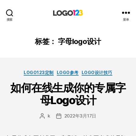
123
搜索
菜单
标
志
设
标签：
字母logo设计
计
博
客
分
LOGO123定制
LOGO参考
LOGO设计技巧
类
如何在线生成你的专属字
母Logo设计
k
2022年3月17日
文
发
章
布
作
日