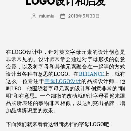
LOGO设计和启发
字
母
Logo
miumiu
2018年5月30日
文
发
章
布
设
作
日
计”
者
期
在LOGO设计中，针对英文字母元素的设计创意是
非常常见的。设计师常常会通过对字母形状的创意
变形，以及将字母和其他元素融合在一起等的方式
设计出各种有意思的LOGO。在
BEHANCE
上，就有
这么一位专注于
字母LOGO设计
的品牌设计师，他
叫LEO。他围绕着字母元素的设计和创意非常的“聪
明”和有意思。一个细微的改动就能让字母看起来跟
品牌所表述的事物非常相似，以达到突出品牌，增
加品牌辨识度的效果。
下面我们就来看看这组“聪明”的字母LOGO吧！