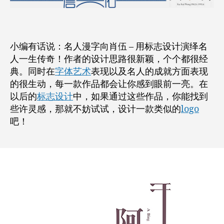
演
绎
名
人
小编有话说：名人漫字向肖伍 – 用标志设计演绎名
一
人一生传奇！作者的设计思路很新颖，个个都很经
生
典。同时在
字体艺术
表现以及名人的成就方面表现
传
的很生动，每一款作品都会让你感到眼前一亮。在
奇！
以后的
标志设计
中，如果通过这些作品，你能找到
些许灵感，那就不妨试试，设计一款类似的
logo
吧！