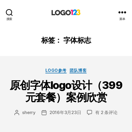
123
搜索
菜单
标
志
设
标签：
字体标志
计
博
客
分
LOGO参考
团队博客
类
原创字体logo设计（399
元套餐）案例欣赏
原
sherry
2016年3月23日
有 2 条评论
文
发
创
章
布
字
作
日
体