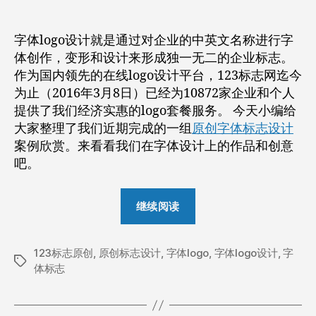
者
期
logo
设
字体logo设计就是通过对企业的中英文名称进行字
计
体创作，变形和设计来形成独一无二的企业标志。
（399
作为国内领先的在线logo设计平台，123标志网迄今
元
为止（2016年3月8日）已经为10872家企业和个人
套
餐）
提供了我们经济实惠的logo套餐服务。 今天小编给
案
大家整理了我们近期完成的一组
原创字体标志设计
例
案例欣赏。来看看我们在字体设计上的作品和创意
欣
吧。
赏
“原
继续阅读
创
字
123标志原创
,
原创标志设计
,
字体logo
体
,
字体logo设计
,
字
标
体标志
logo
签
设
计