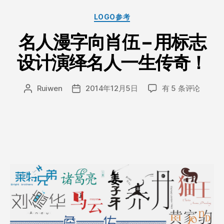
（399
分
LOGO参考
元
类
名人漫字向肖伍 – 用标志
套
餐）
设计演绎名人一生传奇！
案
例
名
Ruiwen
2014年12月5日
有 5 条评论
文
发
欣
人
章
布
赏”
漫
作
日
字
者
期
向
肖
伍
–
用
标
志
设
计