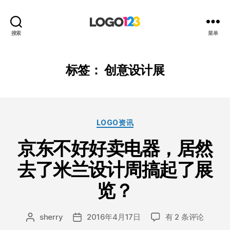
123
搜索
菜单
标
志
设
标签：
创意设计展
计
博
客
分
LOGO资讯
类
京东不好好卖电器，居然
去了米兰设计周搞起了展
览？
京
sherry
2016年4月17日
有 2 条评论
文
发
东
章
布