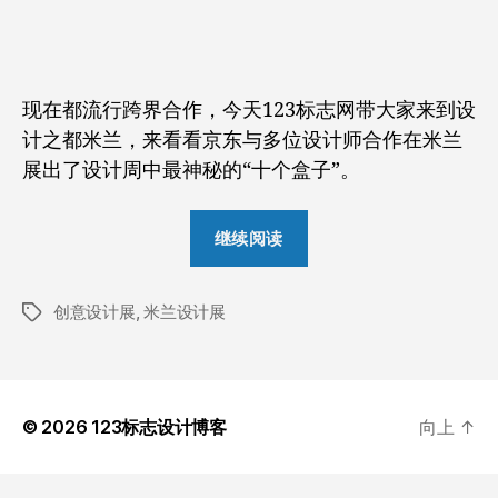
不
作
日
好
者
期
好
卖
现在都流行跨界合作，今天123标志网带大家来到设
电
计之都米兰，来看看京东与多位设计师合作在米兰
器，
居
展出了设计周中最神秘的“十个盒子”。
然
去
“京
继续阅读
了
东
米
不
兰
创意设计展
,
米兰设计展
好
设
标
计
签
好
周
卖
搞
电
起
© 2026
123标志设计博客
向上
↑
器，
了
展
居
览？
然