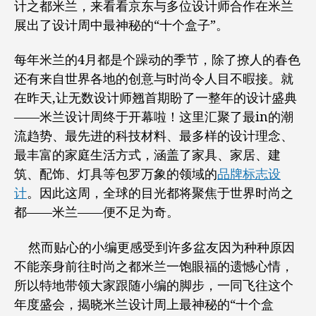
计之都米兰，来看看京东与多位设计师合作在米兰
器，
展出了设计周中最神秘的“十个盒子”。
居
然
每年米兰的4月都是个躁动的季节，除了撩人的春色
去
了
还有来自世界各地的创意与时尚令人目不暇接。就
米
在昨天,让无数设计师翘首期盼了一整年的设计盛典
兰
——米兰设计周终于开幕啦！这里汇聚了最in的潮
设
流趋势、最先进的科技材料、最多样的设计理念、
计
周
最丰富的家庭生活方式，涵盖了家具、家居、建
搞
筑、配饰、灯具等包罗万象的领域的
品牌标志设
起
计
。因此这周，全球的目光都将聚焦于世界时尚之
了
都——米兰——便不足为奇。
展
览？
然而贴心的小编更感受到许多盆友因为种种原因
不能亲身前往时尚之都米兰一饱眼福的遗憾心情，
所以特地带领大家跟随小编的脚步，一同飞往这个
年度盛会，揭晓米兰设计周上最神秘的“十个盒