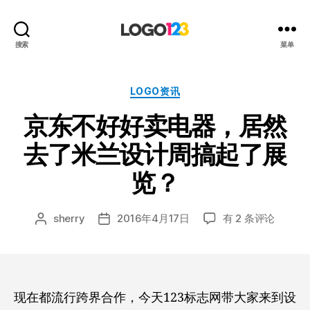
123
搜索
菜单
标
志
设
分
LOGO资讯
计
类
京东不好好卖电器，居然
博
客
去了米兰设计周搞起了展
览？
京
sherry
2016年4月17日
有 2 条评论
文
发
东
章
布
不
作
日
好
者
期
好
卖
现在都流行跨界合作，今天123标志网带大家来到设
电