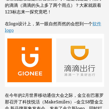
要
的滴滴（滴滴的头上多了两个雨点）？大家就跟着
做
滴
123标志来一探究竟吧！
滴
的
在logo设计上，第一眼自然而然的会想到一个
软件
好
logo
基
友
在今年的2月世界移动通信大会之际，金立在巴塞罗
那召开了科技悦活（MakeSmiles）–金立S8暨金立
全 新品牌形象发布会，发布了金立新logo，同时打