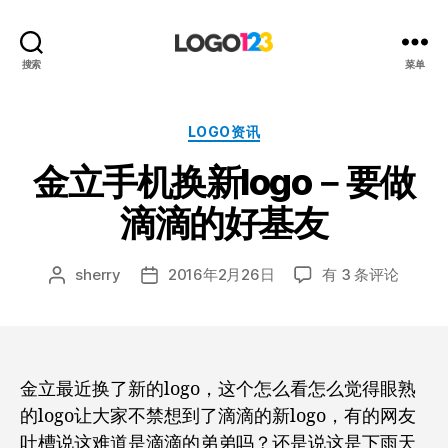
123
搜索
菜单
标
志
设
分
LOGO资讯
计
类
金立手机换新logo－要做
博
客
滴滴的好基友
金
sherry
2016年2月26日
有 3 条评论
文
发
立
章
布
手
作
日
机
者
期
换
新
金立最近换了新的logo，这个怎么看怎么觉得眼熟
logo
的logo让大家不禁想到了滴滴的新logo，有的网友
－
吐槽说这难道是滴滴的弟弟吗？还是说这是下雨天