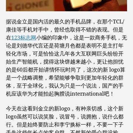
据说金立是国内活的最久的手机品牌，在那个TCL/
康佳等手机对手中，曾经也取得不错的表现。但是
在
123标志网
小编的印象中，这是一款商务手机，无
论是刘德华代言还是荷塘月色都是表明不是主打年
轻化市场，可是恰恰这几年各大互联网巨头纷纷开
始生产智能机，搅得这块饼越来越小，更让他担忧
的是60后都开始讲情怀玩时尚了，这次的新 logo算
是一个战略调整，希望能够争取到更加年轻化的群
体，至于全球化，我认为只是一个说法，国产的手
机应该华为才能拍起胸膛说international吧！
今天在这看到金立的新logo，有种亲切感，这个新
logo虽然可以说笑脸，说冒号，说拥抱，说什么都
行。但是始终要防止和李宁换标一样，不要一下子
丢失这些年长点的客户群，不然新的受众群没抢