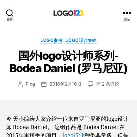
123
搜索
菜单
标
志
设
分
LOGO参考
LOGO设计集锦
计
类
国外logo设计师系列-
博
客
Bodea Daniel (罗马尼亚)
国
Ping
2016年2月16日
有 2 条评论
文
发
外
章
布
logo
作
日
设
者
期
计
师
今 天小编给大家介绍一位来自罗马尼亚的logo设计
系
师 Bodea Daniel。 这组作品是 Bodea Daniel 在
列-
2015年里接手的项目，
logo行业
种类非常多，但是