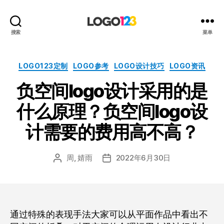
123
搜索
菜单
标
志
设
分
LOGO123定制
LOGO参考
LOGO设计技巧
LOGO资讯
计
类
负空间logo设计采用的是
博
客
什么原理？负空间logo设
计需要的费用高不高？
周, 婧雨
2022年6月30日
文
发
章
布
作
日
者
期
通过特殊的表现手法大家可以从平面作品中看出不