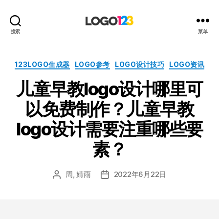
123
搜索
菜单
标
志
设
分
123LOGO生成器
LOGO参考
LOGO设计技巧
LOGO资讯
计
类
儿童早教logo设计哪里可
博
客
以免费制作？儿童早教
logo设计需要注重哪些要
素？
周, 婧雨
2022年6月22日
文
发
章
布
作
日
者
期